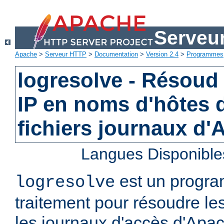
Serveu
Apache
>
Serveur HTTP
>
Documentation
>
Version 2.4
>
Programmes
logresolve - Résoud
IP en noms d'hôtes 
fichiers journaux d
Langues Disponible
est un progra
logresolve
traitement pour résoudre le
les journaux d'accès d'Apa