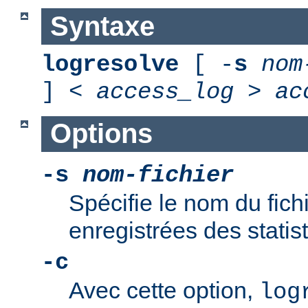
Syntaxe
logresolve
[ -
s
nom
] <
access_log
>
ac
Options
-s
nom-fichier
Spécifie le nom du fich
enregistrées des statis
-c
Avec cette option,
log